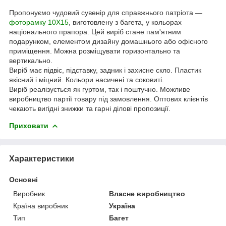
Пропонуємо чудовий сувенір для справжнього патріота —
фоторамку 10Х15
, виготовлену з багета, у кольорах
національного прапора. Цей виріб стане пам'ятним
подарунком, елементом дизайну домашнього або офісного
приміщення. Можна розміщувати горизонтально та
вертикально.
Виріб має підвіс, підставку, задник і захисне скло. Пластик
якісний і міцний. Кольори насичені та соковиті.
Виріб реалізується як гуртом, так і поштучно. Можливе
виробництво партії товару під замовлення. Оптових клієнтів
чекають вигідні знижки та гарні ділові пропозиції.
Приховати
Характеристики
Основні
Виробник
Власне виробництво
Країна виробник
Україна
Тип
Багет