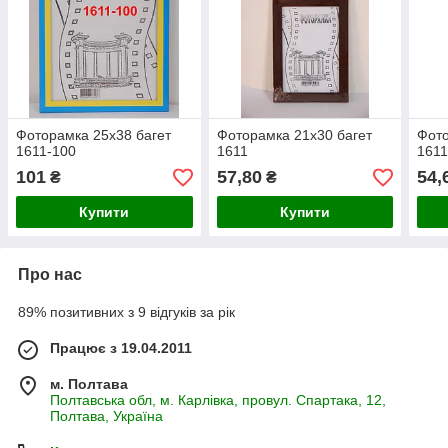
Фоторамка 25х38 багет
Фоторамка 21х30 багет
Фото
1611-100
1611
1611
101
57,80
54,
₴
₴
Купити
Купити
Про нас
89% позитивних з 9 відгуків за рік
Працює з 19.04.2011
м. Полтава
Полтавська обл, м. Карлівка, провул. Спартака, 12,
Полтава, Україна