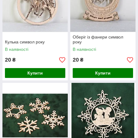
Оберіг із фанери символ
Кулька символ року
року
В наявності
В наявності
20
20
₴
₴
Купити
Купити