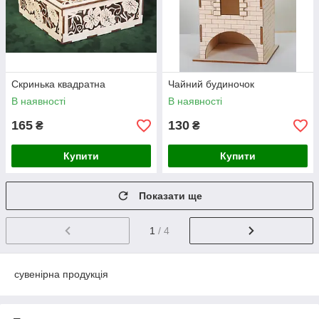
Скринька квадратна
Чайний будиночок
В наявності
В наявності
165
130
₴
₴
Купити
Купити
Показати ще
1
/ 4
сувенірна продукція