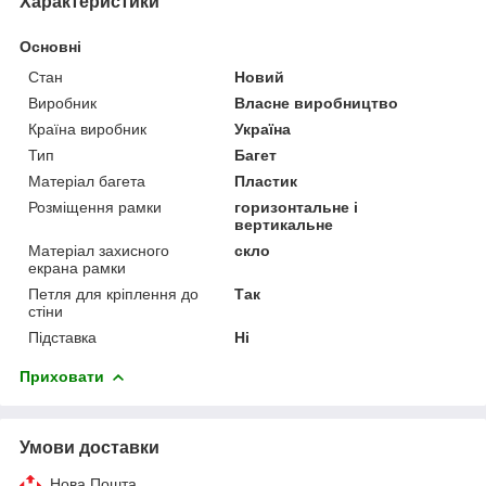
Характеристики
Основні
Стан
Новий
Виробник
Власне виробництво
Країна виробник
Україна
Тип
Багет
Матеріал багета
Пластик
Розміщення рамки
горизонтальне і
вертикальне
Матеріал захисного
скло
екрана рамки
Петля для кріплення до
Так
стіни
Підставка
Ні
Приховати
Умови доставки
Нова Пошта