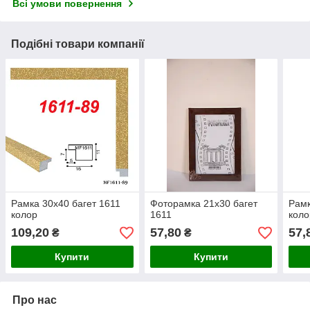
Всі умови повернення
Подібні товари компанії
Рамка 30х40 багет 1611
Фоторамка 21х30 багет
Рамк
колор
1611
коло
109,20
57,80
57,
₴
₴
Купити
Купити
Про нас