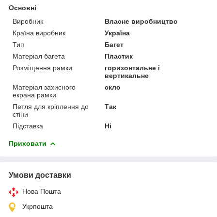
Основні
Виробник
Власне виробництво
Країна виробник
Україна
Тип
Багет
Матеріал багета
Пластик
Розміщення рамки
горизонтальне і
вертикальне
Матеріал захисного
скло
екрана рамки
Петля для кріплення до
Так
стіни
Підставка
Ні
Приховати
Умови доставки
Нова Пошта
Укрпошта