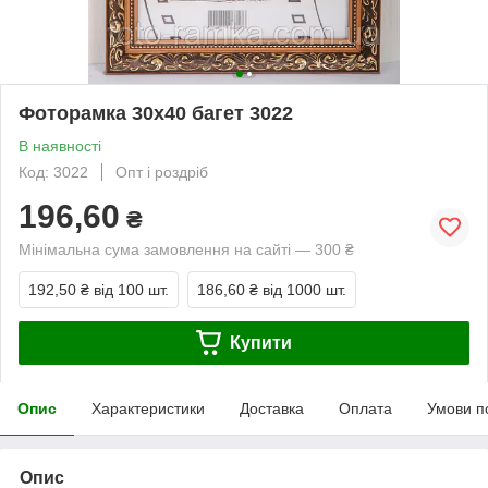
Фоторамка 30х40 багет 3022
В наявності
Код: 3022
Опт і роздріб
196,60
₴
Мінімальна сума замовлення на сайті — 300 ₴
192,50 ₴
від 100 шт.
186,60 ₴
від 1000 шт.
Купити
Опис
Характеристики
Доставка
Оплата
Умови п
Опис