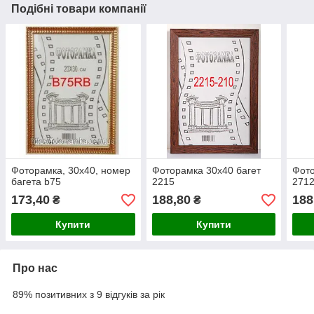
Подібні товари компанії
Фоторамка, 30х40, номер
Фоторамка 30х40 багет
Фото
багета b75
2215
271
173,40
188,80
188
₴
₴
Купити
Купити
Про нас
89% позитивних з 9 відгуків за рік