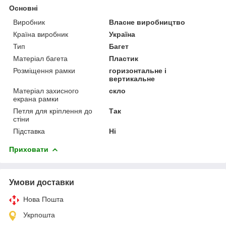
Основні
Виробник
Власне виробництво
Країна виробник
Україна
Тип
Багет
Матеріал багета
Пластик
Розміщення рамки
горизонтальне і
вертикальне
Матеріал захисного
скло
екрана рамки
Петля для кріплення до
Так
стіни
Підставка
Ні
Приховати
Умови доставки
Нова Пошта
Укрпошта