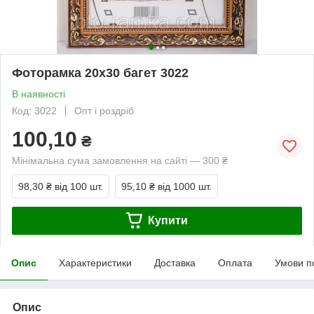
Фоторамка 20х30 багет 3022
В наявності
Код: 3022
Опт і роздріб
100,10
₴
Мінімальна сума замовлення на сайті — 300 ₴
98,30 ₴
від 100 шт.
95,10 ₴
від 1000 шт.
Купити
Опис
Характеристики
Доставка
Оплата
Умови п
Опис