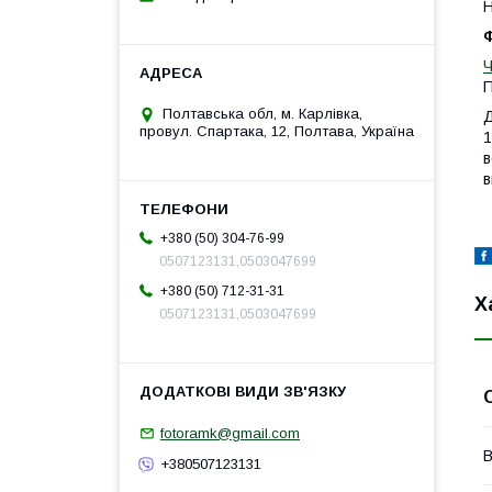
Н
Ф
П
Полтавська обл, м. Карлівка,
Д
провул. Спартака, 12, Полтава, Україна
1
в
в
+380 (50) 304-76-99
0507123131,0503047699
+380 (50) 712-31-31
Х
0507123131,0503047699
fotoramk@gmail.com
В
+380507123131