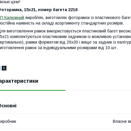
изькі ціни!
оторамка, 15х21, номер багета 2216
ЧП Калюжний
виробляє, виготовляє фоторамок із пластикового баге
остійна наявність на складі асортименту стандартних розмірів.
ля виготовлення рамок використовується пластиковий багет високої
5х21 комплектуються пластиковим задником із можливою установкою
ертикально), рамки форматом від 20х30 і вище за задник із палітур
иготовлення рамок за індивідуальними розмірами від 10 шт.
арактеристики
Основні
иробник
Власне в