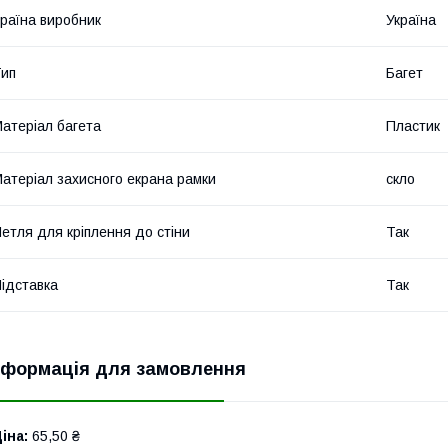
раїна виробник
Україна
ип
Багет
атеріал багета
Пластик
атеріал захисного екрана рамки
скло
етля для кріплення до стіни
Так
ідставка
Так
нформація для замовлення
іна:
65,50 ₴