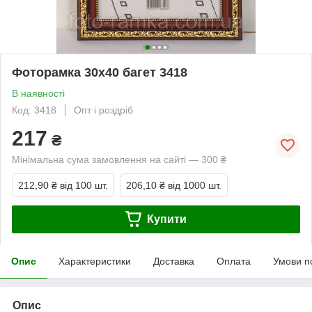
Фоторамка 30х40 багет 3418
В наявності
Код: 3418
Опт і роздріб
217
₴
Мінімальна сума замовлення на сайті — 300 ₴
212,90 ₴
від 100 шт.
206,10 ₴
від 1000 шт.
Купити
Опис
Характеристики
Доставка
Оплата
Умови п
Опис