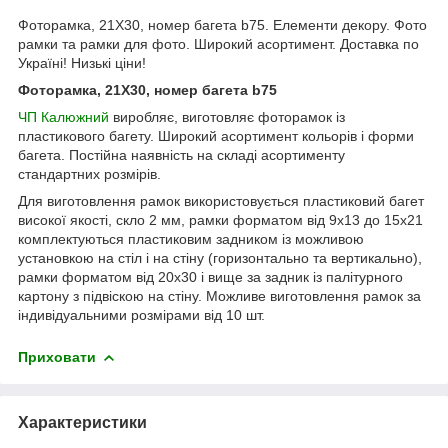
Фоторамка, 21Х30, номер багета b75. Елементи декору. Фото
рамки та рамки для фото. Широкий асортимент. Доставка по
Україні! Низькі ціни!
Фоторамка, 21Х30, номер багета b75
ЧП Калюжний
виробляє, виготовляє фоторамок із
пластикового багету. Широкий асортимент кольорів і форми
багета. Постійна наявність на складі асортименту
стандартних розмірів.
Для виготовлення рамок використовується пластиковий багет
високої якості, скло 2 мм, рамки форматом від 9х13 до 15х21
комплектуються пластиковим задником із можливою
установкою на стіл і на стіну (горизонтально та вертикально),
рамки форматом від 20х30 і вище за задник із палітурного
картону з підвіскою на стіну. Можливе виготовлення рамок за
індивідуальними розмірами від 10 шт.
Приховати
Характеристики