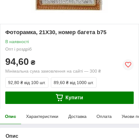
Фоторамка, 21Х30, номер багета b75
В наявності
Опт і роздріб
94,60
₴
Мінімальна сума замовлення на сайті — 300 ₴
92,80 ₴
від 100 шт.
89,60 ₴
від 1000 шт.
Купити
Опис
Характеристики
Доставка
Оплата
Умови п
Опис