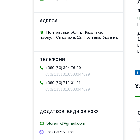
Д
Ф
П
Полтавська обл, м. Карлівка,
Д
провул. Спартака, 12, Полтава, Україна
1
в
в
+380 (50) 304-76-99
0507123131,0503047699
+380 (50) 712-31-31
Х
0507123131,0503047699
fotoramk@gmail.com
Т
+380507123131