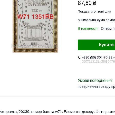
87,80 ₴
Показати оптові ціни
Мінімальна сума замов
В наявності
Оптом і 
Купити
+380 (50) 304-76-99
0507123131,05030476
повернення товару п
оторамка, 20Х30, номер багета w71. Елементи декору. Фото рамк