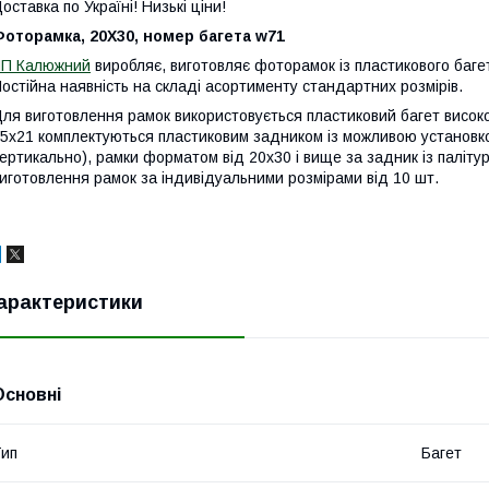
оставка по Україні! Низькі ціни!
оторамка, 20Х30, номер багета w71
ЧП Калюжний
виробляє, виготовляє фоторамок із пластикового баге
остійна наявність на складі асортименту стандартних розмірів.
ля виготовлення рамок використовується пластиковий багет високої
5х21 комплектуються пластиковим задником із можливою установкою
ертикально), рамки форматом від 20х30 і вище за задник із палітур
иготовлення рамок за індивідуальними розмірами від 10 шт.
арактеристики
Основні
ип
Багет