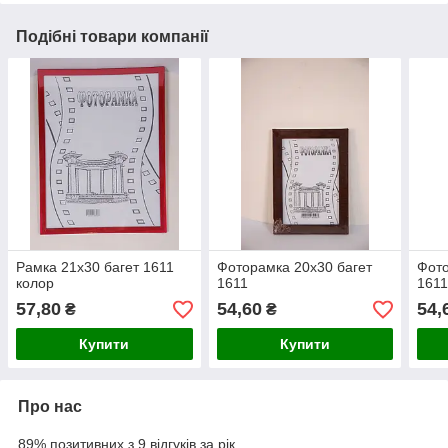
Подібні товари компанії
Рамка 21х30 багет 1611
Фоторамка 20х30 багет
Фото
колор
1611
1611
57,80
54,60
54,
₴
₴
Купити
Купити
Про нас
89% позитивних з 9 відгуків за рік