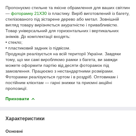
Пропонуємо стильне та якісне обрамлення для ваших світлин
—
фоторамку 21Х30
із пластику. Виріб виготовлений із багету,
стилізованого під зістарене дерево або метал. Зовнішній
вигляд товару вирізняється акуратністю і привабливістю.
Товар універсальний для горизонтальних і вертикальних
знімків. До комплектації входять:
• стекло;
• пластиковий задник із підвісом.
Продукція реалізується на всій території України. Завдяки
тому, що ми самі виробляємо рамки з багета, ви завжди
можете оформити партію від десяти фоторамок під
замовлення. Працюємо з нестандартними розмірами.
Фоторамки реалізуються гуртом і в роздріб. Оптовикам і
постійним клієнтам — гарні знижки та приємні акційні
пропозиції.
Приховати
Характеристики
Основні