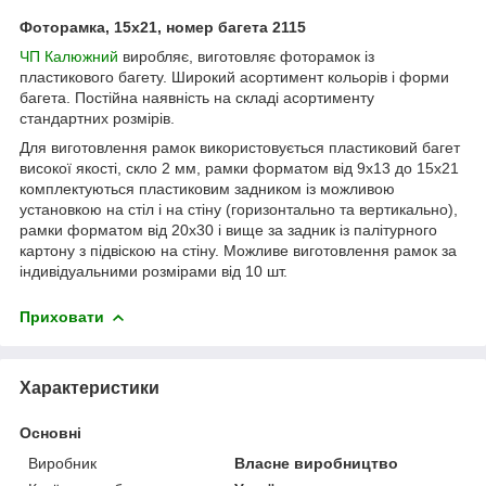
Фоторамка, 15х21, номер багета 2115
ЧП Калюжний
виробляє, виготовляє фоторамок із
пластикового багету. Широкий асортимент кольорів і форми
багета. Постійна наявність на складі асортименту
стандартних розмірів.
Для виготовлення рамок використовується пластиковий багет
високої якості, скло 2 мм, рамки форматом від 9х13 до 15х21
комплектуються пластиковим задником із можливою
установкою на стіл і на стіну (горизонтально та вертикально),
рамки форматом від 20х30 і вище за задник із палітурного
картону з підвіскою на стіну. Можливе виготовлення рамок за
індивідуальними розмірами від 10 шт.
Приховати
Характеристики
Основні
Виробник
Власне виробництво