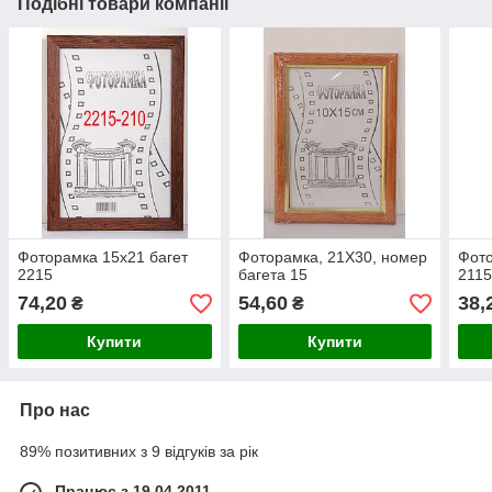
Подібні товари компанії
Фоторамка 15х21 багет
Фоторамка, 21Х30, номер
Фото
2215
багета 15
211
74,20
54,60
38,
₴
₴
Купити
Купити
Про нас
89% позитивних з 9 відгуків за рік
Працює з 19.04.2011