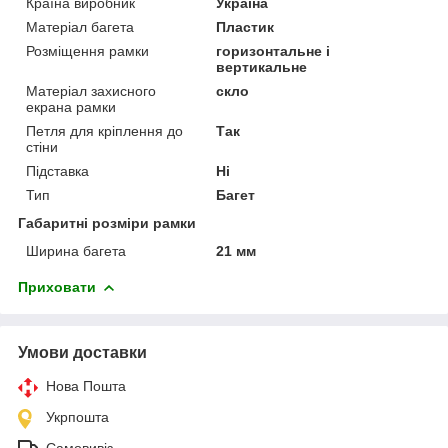
Країна виробник
Україна
Матеріал багета
Пластик
Розміщення рамки
горизонтальне і
вертикальне
Матеріал захисного
скло
екрана рамки
Петля для кріплення до
Так
стіни
Підставка
Ні
Тип
Багет
Габаритні розміри рамки
Ширина багета
21 мм
Приховати
Умови доставки
Нова Пошта
Укрпошта
Самовивіз