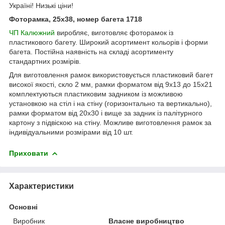
Україні! Низькі ціни!
Фоторамка, 25х38, номер багета
1718
ЧП Калюжний
виробляє, виготовляє фоторамок із
пластикового багету. Широкий асортимент кольорів і форми
багета. Постійна наявність на складі асортименту
стандартних розмірів.
Для виготовлення рамок використовується пластиковий багет
високої якості, скло 2 мм, рамки форматом від 9х13 до 15х21
комплектуються пластиковим задником із можливою
установкою на стіл і на стіну (горизонтально та вертикально),
рамки форматом від 20х30 і вище за задник із палітурного
картону з підвіскою на стіну. Можливе виготовлення рамок за
індивідуальними розмірами від 10 шт.
Приховати
Характеристики
Основні
Виробник
Власне виробництво