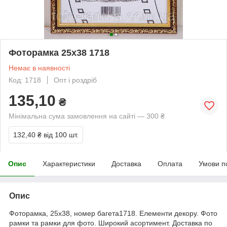
Фоторамка 25х38 1718
Немає в наявності
Код: 1718
Опт і роздріб
135,10
₴
Мінімальна сума замовлення на сайті — 300 ₴
132,40 ₴
від 100 шт.
Опис
Характеристики
Доставка
Оплата
Умови п
Опис
Фоторамка, 25х38, номер багета1718. Елементи декору. Фото
рамки та рамки для фото. Широкий асортимент. Доставка по