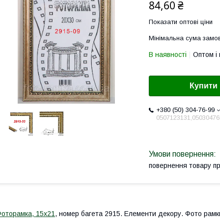
84,60 ₴
Показати оптові ціни
Мінімальна сума замов
В наявності
Оптом і 
Купити
+380 (50) 304-76-99
0507123131,05030476
повернення товару п
оторамка, 15х21
, номер багета 2915. Елементи декору. Фото рам