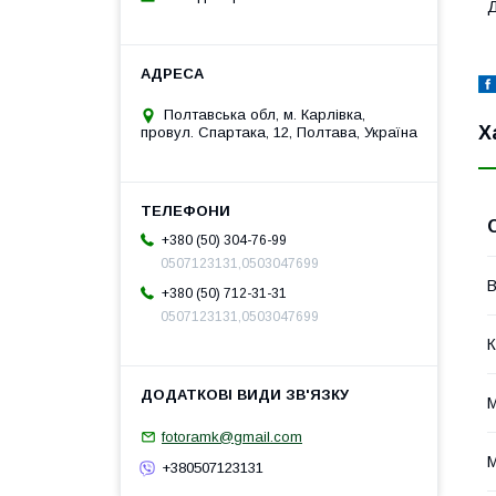
Д
Полтавська обл, м. Карлівка,
Х
провул. Спартака, 12, Полтава, Україна
+380 (50) 304-76-99
0507123131,0503047699
В
+380 (50) 712-31-31
0507123131,0503047699
К
М
fotoramk@gmail.com
М
+380507123131