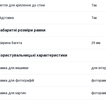
етля для кріплення до стіни
Так
ідставка
Так
Габаритні розміри рамки
ирина багета
29 мм
Користувальницькі характеристики
амка для вишивки
для інтер
амка для фотографій
фоторамк
амка для картин
фоторам