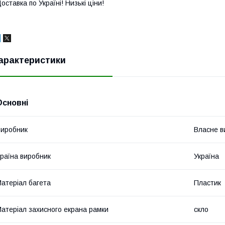
оставка по Україні! Низькі ціни!
арактеристики
Основні
иробник
Власне в
раїна виробник
Україна
атеріал багета
Пластик
атеріал захисного екрана рамки
скло